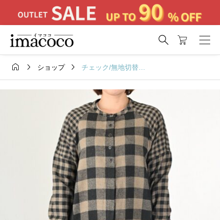




チェック/無地切替ブラウス
ショップ