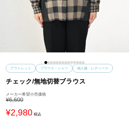
アウトレット
ブラウス・シャツ
婦人服・レディース
チェック/無地切替ブラウス
¥
6,600
元
¥
2,980
現
税込
の
在
価
の
格
価
は
格