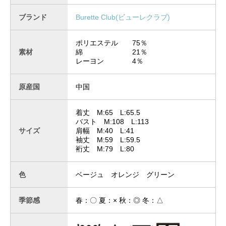
ブランド
Burette Club(ビューレクラブ)
ポリエステル 75％
素材
綿 21％
レーヨン 4％
原産国
中国
着丈 M:65 L:65.5
バスト M:108 L:113
サイズ
肩幅 M:40 L:41
袖丈 M:59 L:59.5
裄丈 M:79 L:80
色
ベージュ オレンジ グリーン
季節感
春：〇 夏：× 秋：◎ 冬：△