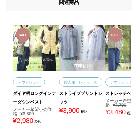
関連商品
SALE
SALE
在庫切れ
アウトレット
婦人服・レディース
アウトレット
ダイヤ柄ロングインナ
ストライププリントシ
ストレッチベス
ーダウンベスト
ャツ
¥
7,700
¥
3,900
元
¥
3,480
現
税込
¥
6,600
税込
の
在
元
¥
2,980
現
価
の
税込
の
在
格
価
価
の
は
格
格
価
¥
は
は
格
7
¥