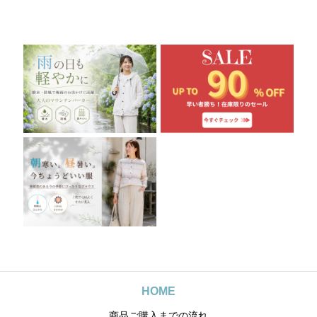
¥
は
,
3
6
¥
7
,
,
2
0
4
6
,
0
8
0
9
で
0
0
8
し
で
で
0
た
す
し
で
。
。
た
す
。
。
HOME
商品ご購入までの流れ