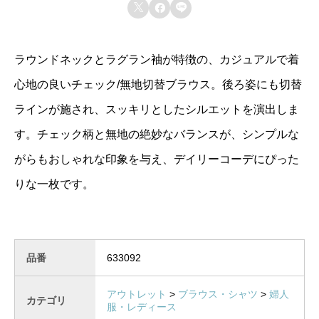



切
替
ラウンドネックとラグラン袖が特徴の、カジュアルで着
ブ
心地の良いチェック/無地切替ブラウス。後ろ姿にも切替
ラ
ラインが施され、スッキリとしたシルエットを演出しま
ウ
ス
す。チェック柄と無地の絶妙なバランスが、シンプルな
個
がらもおしゃれな印象を与え、デイリーコーデにぴった
りな一枚です。
品番
633092
アウトレット
>
ブラウス・シャツ
>
婦人
カテゴリ
服・レディース