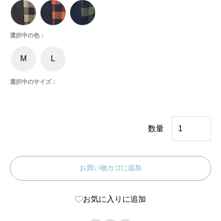
¥
は
6
¥
,
2
6
,
選択中の色：
0
9
0
8
で
0
M
L
し
で
た
す
。
。
選択中のサイズ：
チ
数量
ェ
ッ
お買い物カゴに追加
ク
/
お気に入りに追加
無
地