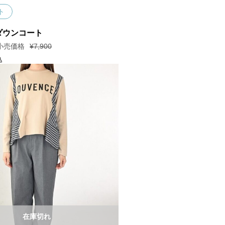
ト
ダウンコート
¥
7,900
込
在庫切れ