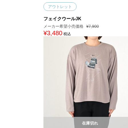
アウトレット
フェイクウールJK
¥
7,900
元
¥
3,480
現
税込
の
在
価
の
格
価
は
格
¥
は
7
¥
,
3
9
,
0
4
0
8
で
0
し
で
た
す
。
。
在庫切れ