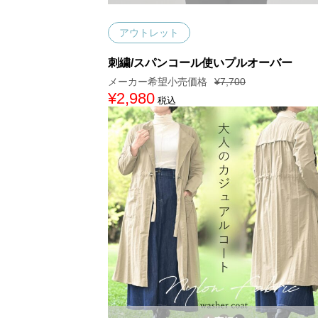
アウトレット
刺繍/スパンコール使いプルオーバー
¥
7,700
元
¥
2,980
現
税込
の
在
価
の
格
価
は
格
¥
は
7
¥
,
2
7
,
0
9
0
8
で
0
し
で
た
す
。
。