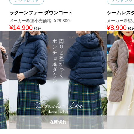
アウトレット
アウトレッ
ラクーンファー ダウンコート
シームレス
¥
29,800
元
¥
14,900
現
元
¥
8,900
現
税込
税
の
在
の
在
価
の
価
の
格
価
格
価
は
格
は
格
¥
は
¥
は
2
¥
1
¥
9
1
5
8
,
4
,
,
8
,
8
9
0
9
0
0
0
0
0
0
で
0
で
で
し
で
し
す
た
す
た
。
。
。
。
在庫切れ