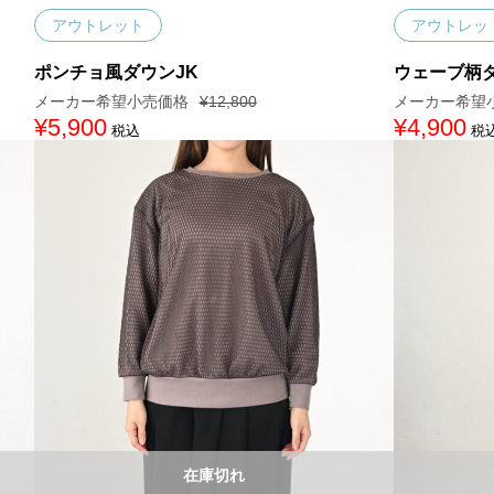
アウトレット
アウトレッ
ポンチョ風ダウンJK
ウェーブ柄
¥
12,800
元
¥
5,900
現
元
¥
4,900
現
税込
税
の
在
の
在
価
の
価
の
格
価
格
価
は
格
は
格
¥
は
¥
は
1
¥
7
¥
2
5
,
4
,
,
9
,
8
9
0
9
0
0
0
0
0
0
で
0
で
で
し
で
し
す
た
す
た
。
。
。
。
在庫切れ