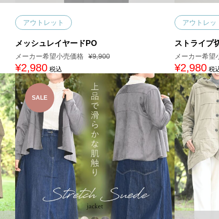
アウトレット
アウトレッ
メッシュレイヤードPO
ストライプ
¥
9,900
元
¥
2,980
現
元
¥
2,980
現
税込
税
の
在
の
在
価
の
価
の
格
価
格
価
は
格
は
格
SALE
¥
は
¥
は
9
¥
7
¥
,
2
,
2
9
,
7
,
0
9
0
9
0
8
0
8
で
0
で
0
し
で
し
で
た
す
た
す
。
。
。
。