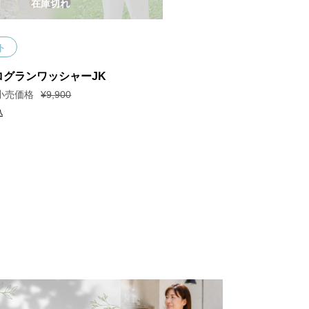
在庫切れ
ト
ログランワッシャーJK
¥
9,900
込