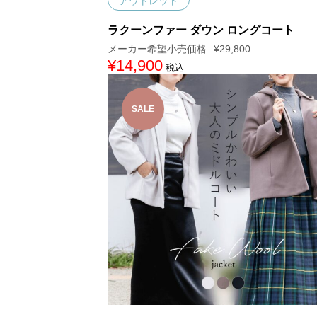
アウトレット
ラクーンファー ダウン ロングコート
¥
29,800
元
¥
14,900
現
税込
の
在
価
の
格
価
は
格
SALE
¥
は
2
¥
9
1
,
4
8
,
0
9
0
0
で
0
し
で
た
す
。
。