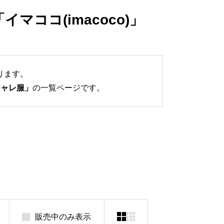
「
イマココ(imacoco)
」
ります。
シャレ服」
の一覧ページです。


販売中のみ表示