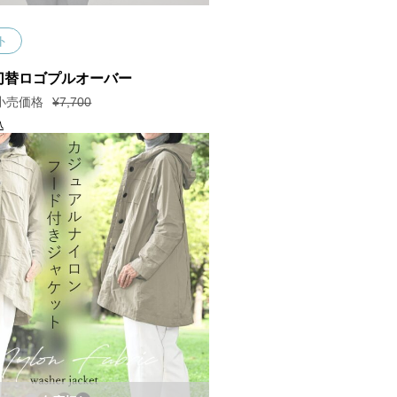
ト
切替ロゴプルオーバー
¥
7,700
込