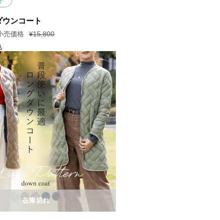
ト
ダウンコート
¥
15,800
込
在庫切れ