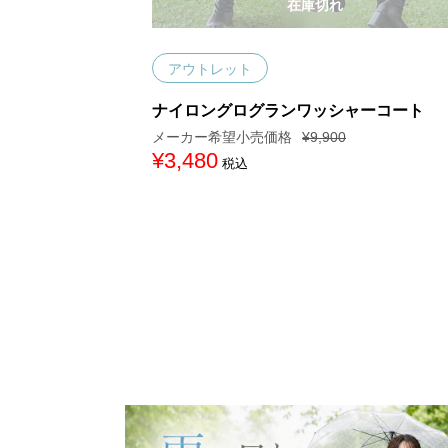
在庫切れ
アウトレット
ナイロングログランワッシャーコート
¥
9,900
元
¥
3,480
現
税込
の
在
価
の
格
価
は
格
¥
は
9
¥
,
3
9
,
0
4
0
8
で
0
し
で
た
す
。
。