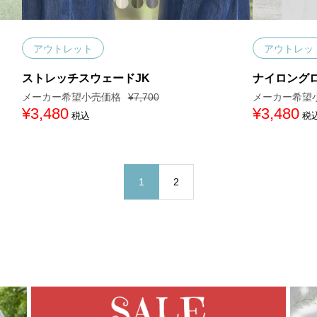
アウトレット
アウトレッ
ストレッチスウェードJK
ナイロング
¥
7,700
元
¥
3,480
現
元
¥
3,480
現
税込
税
の
在
の
在
価
の
価
の
格
価
格
価
は
格
は
格
¥
は
¥
は
7
¥
9
¥
1
2
,
3
,
3
7
,
9
,
0
4
0
4
0
8
0
8
で
0
で
0
し
で
し
で
た
す
た
す
。
。
。
。