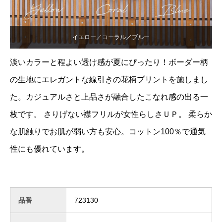
分
袖
ブ
イエロー／コーラル／ブルー
ラ
淡いカラーと程よい透け感が夏にぴったり！ボーダー柄
ウ
の生地にエレガントな線引きの花柄プリントを施しまし
ス
個
た。カジュアルさと上品さが融合したこなれ感の出る一
枚です。 さりげない襟フリルが女性らしさＵＰ。 柔らか
な肌触りでお肌が弱い方も安心。コットン100％で通気
性にも優れています。
品番
723130