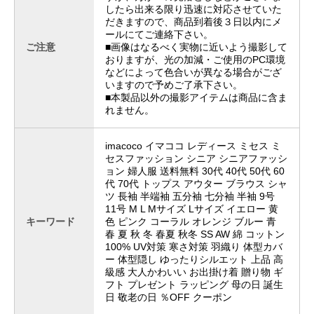
したら出来る限り迅速に対応させていた
だきますので、商品到着後３日以内にメ
ールにてご連絡下さい。
ご注意
■画像はなるべく実物に近いよう撮影して
おりますが、光の加減・ご使用のPC環境
などによって色合いが異なる場合がござ
いますので予めご了承下さい。
■本製品以外の撮影アイテムは商品に含ま
れません。
imacoco イマココ レディース ミセス ミ
セスファッション シニア シニアファッシ
ョン 婦人服 送料無料 30代 40代 50代 60
代 70代 トップス アウター ブラウス シャ
ツ 長袖 半端袖 五分袖 七分袖 半袖 9号
11号 M L Mサイズ Lサイズ イエロー 黄
キーワード
色 ピンク コーラル オレンジ ブルー 青
春 夏 秋 冬 春夏 秋冬 SS AW 綿 コットン
100% UV対策 寒さ対策 羽織り 体型カバ
ー 体型隠し ゆったりシルエット 上品 高
級感 大人かわいい お出掛け着 贈り物 ギ
フト プレゼント ラッピング 母の日 誕生
日 敬老の日 ％OFF クーポン