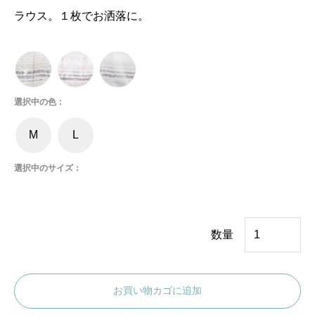
ラウス。１枚でお洒落に。
選択中の色：
M
L
選択中のサイズ：
や
数量
わ
ら
お買い物カゴに追加
か