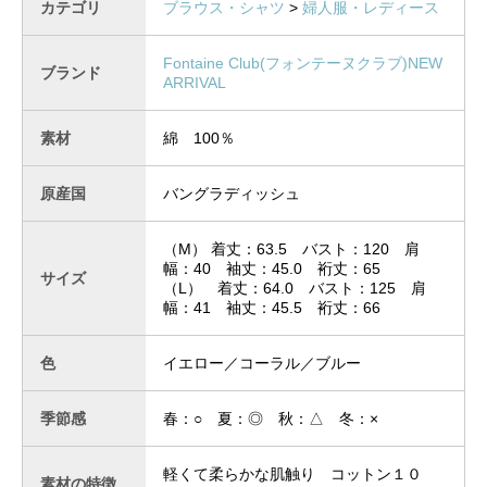
カテゴリ
ブラウス・シャツ
>
婦人服・レディース
Fontaine Club(フォンテーヌクラブ)
NEW
ブランド
ARRIVAL
素材
綿 100％
原産国
バングラディッシュ
（M） 着丈：63.5 バスト：120 肩
幅：40 袖丈：45.0 裄丈：65
サイズ
（L） 着丈：64.0 バスト：125 肩
幅：41 袖丈：45.5 裄丈：66
色
イエロー／コーラル／ブルー
季節感
春：○ 夏：◎ 秋：△ 冬：×
軽くて柔らかな肌触り コットン１０
素材の特徴