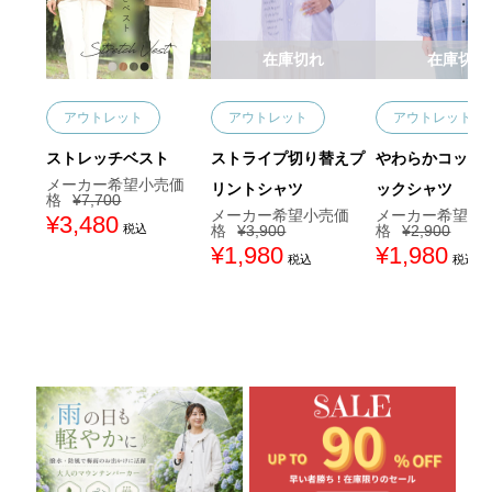
在庫切れ
在庫切れ
アウトレット
アウトレット
アウトレット
ストレッチベスト
ストライプ切り替えプ
やわらかコット
リントシャツ
ックシャツ
¥
7,700
元
¥
3,480
現
税込
¥
3,900
¥
2,900
の
在
価
の
元
¥
1,980
現
元
¥
1,980
現
税込
税込
格
価
の
在
の
在
は
格
価
の
価
の
¥
は
格
価
格
価
7
¥
は
格
は
格
,
3
¥
は
¥
は
7
,
3
¥
2
¥
0
4
,
1
,
1
0
8
9
,
9
,
で
0
0
9
0
9
し
で
0
8
0
8
た
す
で
0
で
0
。
。
し
で
し
で
た
す
た
す
。
。
。
。