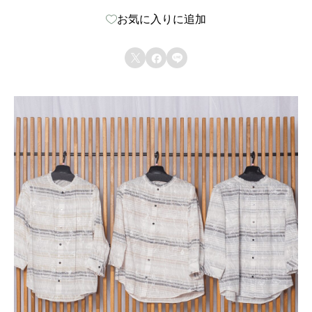
コ
お気に入りに追加
ッ
ト



ン
綿
1
0
0
%
ボ
ー
ダ
ー
七