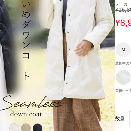
¥
15,8
元
¥
8,
の
価
格
は
¥
1
M
5
,
8
選択中の
0
0
で
し
た
。
選択中の
シ
数量
ー