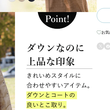
ム
レ
ス
ダ
お気
ウ
ン


コ
ー
ト
個