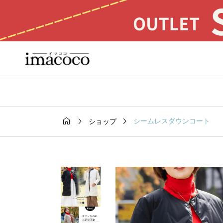



シームレスダウンコート
ショップ