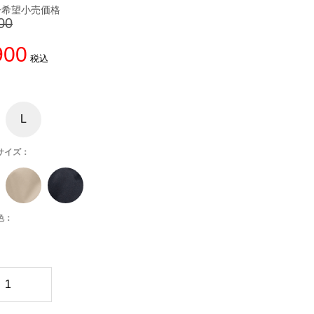
00
900
現
税込
在
の
価
格
は
¥
L
8
,
9
サイズ：
0
0
で
す
。
色：