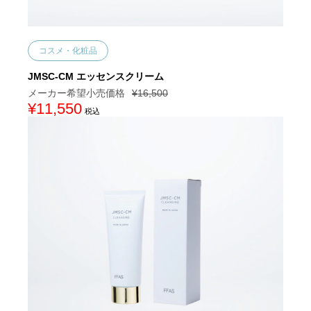
コスメ・化粧品
JMSC-CM エッセンスクリーム
¥
16,500
元
¥
11,550
現
税込
の
在
価
の
格
価
は
格
¥
は
1
¥
6
1
,
1
5
,
0
5
0
5
で
0
し
で
た
す
。
。