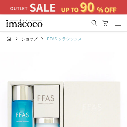




FFAS クラシックスキンケアキット(約10%お得)
ショップ