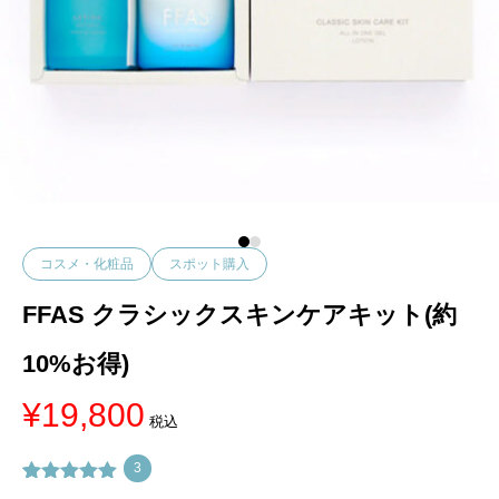
コスメ・化粧品
スポット購入
FFAS クラシックスキンケアキット(約
10%お得)
¥
19,800
税込
3
3
件の利用者