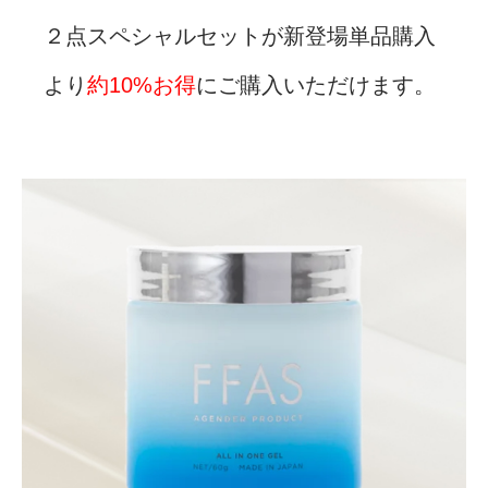
ア
２点スペシャルセットが新登場単品購入
キ
ッ
より
約10%お得
にご購入いただけます。
ト
(
約
1
0
%
お
得
)
個