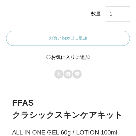
評価に基づ
く5段階評
F
価のうち、
数量
5.00
点
F
A
お買い物カゴに追加
S
ク
お気に入りに追加
ラ
シ



ッ
ク
ス
FFAS
キ
クラシックスキンケアキット
ン
ケ
ALL IN ONE GEL 60g / LOTION 100ml