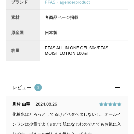
ブランド
FFAS・agenderproduct
素材
各商品ページ掲載
原産国
日本製
FFAS ALL IN ONE GEL 60g/FFAS
容量
MOIST LOTION 100ml
レビュー
3
川村 由華
2024.08.26
5段階中
5
の
化粧水はとろっとしてるけどベタベタしないし、オールイ
評価
ンワンは少量でよくのびて肌になじむのでとてもお気に入
りです。ブルーのボトルも気に入ってます。